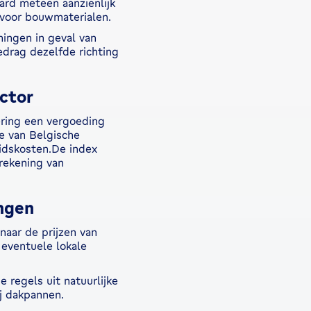
ard meteen aanzienlijk
n voor bouwmaterialen.
mingen in geval van
edrag dezelfde richting
ctor
ering een vergoeding
e van Belgische
idskosten.De index
rekening van
ingen
aar de prijzen van
eventuele lokale
regels uit natuurlijke
ij dakpannen.