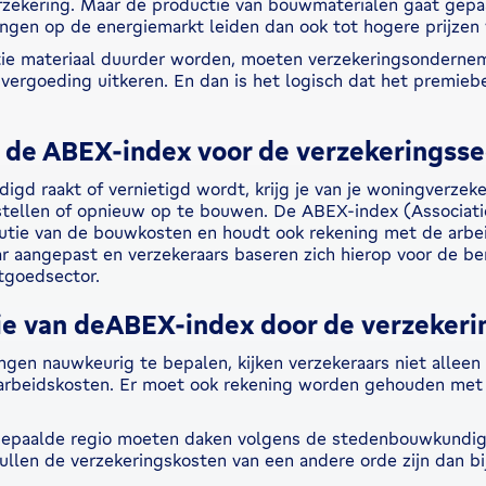
zekering. Maar de productie van bouwmaterialen gaat gepa
ingen op de energiemarkt leiden dan ook tot hogere prijze
latie materiaal duurder worden, moeten verzekeringsonderne
vergoeding uitkeren. En dan is het logisch dat het premieb
 de ABEX-index voor de verzekeringsse
igd raakt of vernietigd wordt, krijg je van je woningverzek
tellen of opnieuw op te bouwen. De ABEX-index (Associati
utie van de bouwkosten en houdt ook rekening met de arbe
r aangepast en verzekeraars baseren zich hierop voor de be
tgoedsector.
ie van deABEX-index door de verzeker
n nauwkeurig te bepalen, kijken verzekeraars niet alleen n
arbeidskosten. Er moet ook rekening worden gehouden met 
bepaalde regio moeten daken volgens de stedenbouwkundige 
ullen de verzekeringskosten van een andere orde zijn dan b