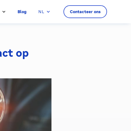
Blog
NL
Contacteer ons
act op